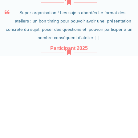
Super organisation ! Les sujets abordés Le format des
ateliers : un bon timing pour pouvoir avoir une présentation
concrète du sujet, poser des questions et pouvoir participer à un
nombre conséquent d'atelier [..].
Participant 2025
Tables rondes de qualité, avec des intervenants dans la
pratique et pas dans la théorie. Des situations ou des
exemples qui rappellent le quotidien des acheteurs IT. Des idées
à tester, des confirmations sur les orientations prises, bref,
beaucoup de valeurs !!
Participant 2025
Contact