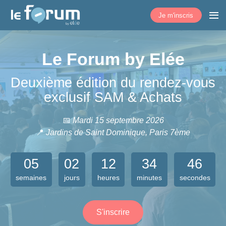
Je m'inscris
Le Forum by Elée
Deuxième édition du rendez-vous
exclusif SAM & Achats
📅
Mardi 15 septembre 2026
📍
Jardins de Saint Dominique, Paris 7ème
05
02
12
34
45
semaines
jours
heures
minutes
secondes
S'inscrire